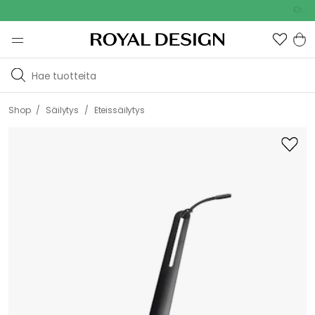
Outdoor S
/
/
Shop
Säilytys
Eteissäilytys