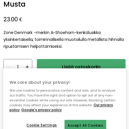
Musta
23.00 €
Zone Denmark -merkin A-Shoehorn-kenkälusikka
yksinkertaisella, toiminnallisella muotoilulla metallista hihnalla
ripustamisen helpottamiseksi.
Lisää ostoskoriin
We care about your privacy!
Varastossa
We use cookies to personalize content and ads, and to analyze
our traffic. You have the right and option to opt out of any non-
essential cookies while using our site. However, blocking certain
Ilmainen toimitus yli 79 €*
cookies may affect your experience of the website.
Our privacy
Nopeat ja joustavat toimitukset
policy
Google's privacy policy
Avoin palautusoikeus 30 päivän ajan
Cookie Settings
Accept All Cookies