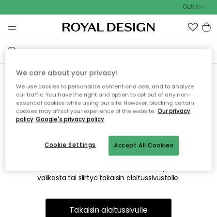
Outdoor Sal
We care about your privacy!
We use cookies to personalize content and ads, and to analyze
Emme valitettavasti löydä
our traffic. You have the right and option to opt out of any non-
essential cookies while using our site. However, blocking certain
etsimääsi sivua
cookies may affect your experience of the website.
Our privacy
policy
Google's privacy policy
Cookie Settings
Accept All Cookies
Tämä voi johtua siitä, että sivua ei enää ole tai siitä, että se
on siirretty muualle. Pahoittelemme tästä mahdollisesti
aiheutunutta häiriötä. Voit kokeilla uudelleen yllä olevasta
valikosta tai siirtyä takaisin aloitussivustolle.
Takaisin aloitussivulle