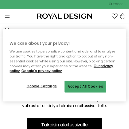
Outdoor Sal
We care about your privacy!
We use cookies to personalize content and ads, and to analyze
Emme valitettavasti löydä
our traffic. You have the right and option to opt out of any non-
essential cookies while using our site. However, blocking certain
etsimääsi sivua
cookies may affect your experience of the website.
Our privacy
policy
Google's privacy policy
Cookie Settings
Accept All Cookies
Tämä voi johtua siitä, että sivua ei enää ole tai siitä, että se
on siirretty muualle. Pahoittelemme tästä mahdollisesti
aiheutunutta häiriötä. Voit kokeilla uudelleen yllä olevasta
valikosta tai siirtyä takaisin aloitussivustolle.
Takaisin aloitussivulle