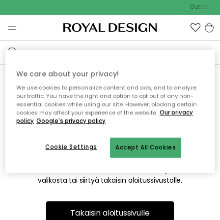
Outdoor Sa
We care about your privacy!
We use cookies to personalize content and ads, and to analyze
Emme valitettavasti löydä
our traffic. You have the right and option to opt out of any non-
essential cookies while using our site. However, blocking certain
etsimääsi sivua
cookies may affect your experience of the website.
Our privacy
policy
Google's privacy policy
Cookie Settings
Accept All Cookies
Tämä voi johtua siitä, että sivua ei enää ole tai siitä, että se
on siirretty muualle. Pahoittelemme tästä mahdollisesti
aiheutunutta häiriötä. Voit kokeilla uudelleen yllä olevasta
valikosta tai siirtyä takaisin aloitussivustolle.
Takaisin aloitussivulle