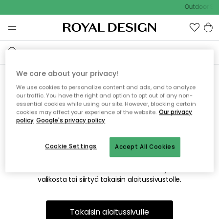
Outdoor Sal
We care about your privacy!
We use cookies to personalize content and ads, and to analyze
Emme valitettavasti löydä
our traffic. You have the right and option to opt out of any non-
essential cookies while using our site. However, blocking certain
etsimääsi sivua
cookies may affect your experience of the website.
Our privacy
policy
Google's privacy policy
Cookie Settings
Accept All Cookies
Tämä voi johtua siitä, että sivua ei enää ole tai siitä, että se
on siirretty muualle. Pahoittelemme tästä mahdollisesti
aiheutunutta häiriötä. Voit kokeilla uudelleen yllä olevasta
valikosta tai siirtyä takaisin aloitussivustolle.
Takaisin aloitussivulle