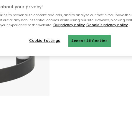
about your privacy!
Varastossa
ies to personalize content and ads, and to analyze our traffic. You have the 
pt out of any non-essential cookies while using our site. However, blocking cer
your experience of the website.
Our privacy policy
Google's privacy policy
Ilmainen toimitus yli 79 €*
Nopeat ja joustavat toimitukset
Cookie Settings
Accept All Cookies
Avoin palautusoikeus 30 päivän aj