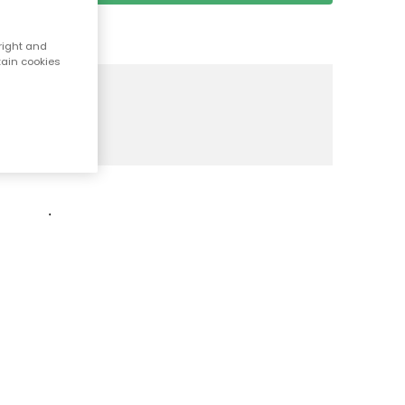
right and
tain cookies
an