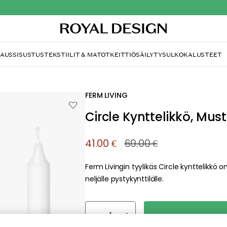
TAUS
SISUSTUS
TEKSTIILIT & MATOT
KEITTIÖ
SÄILYTYS
ULKOKALUSTEET
/
ttilät & Kynttilänjalat
Circle Kynttelikkö, Musta Messinki, S
FERM LIVING
Circle Kynttelikkö, Must
41.00 €
69.00 €
Ferm Livingin tyylikäs Circle kynttelikkö 
neljälle pystykynttilälle.