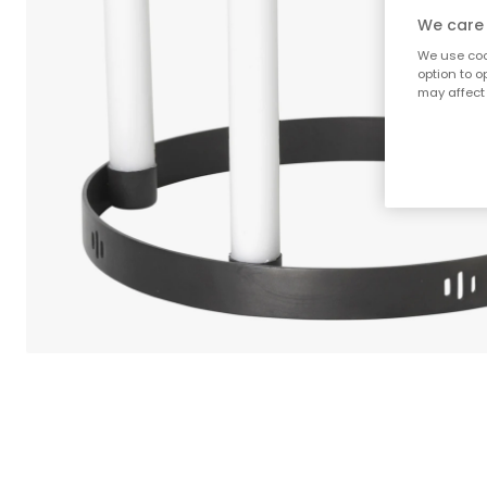
We care 
We use cook
option to o
may affect 