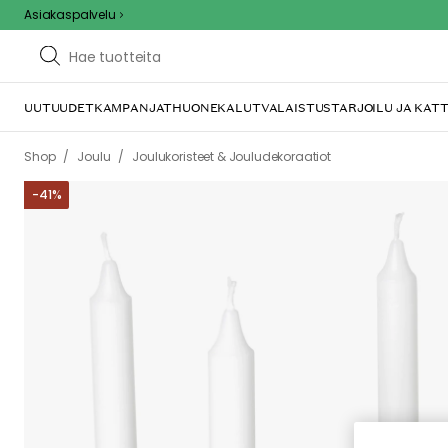
Asiakaspalvelu
UUTUUDET
KAMPANJAT
HUONEKALUT
VALAISTUS
TARJOILU JA KAT
/
/
/
Shop
Joulu
Joulukoristeet & Joulu­dekoraatiot
Joulukalenterikyn
-
41
%