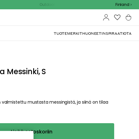
Outdoor Sale - 15% EXTRA alennus koodilla
Finland
TUOTEMERKIT
HUONEET
INSPIRAATIOTA
(
5
)
a Messinki, S
on valmistettu mustasta messingistä, ja siinä on tilaa
Lisää ostoskoriin