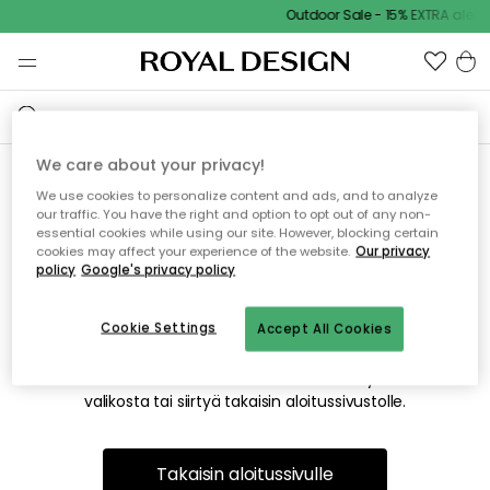
Outdoor Sale - 15% EXTRA alenn
We care about your privacy!
We use cookies to personalize content and ads, and to analyze
Emme valitettavasti löydä
our traffic. You have the right and option to opt out of any non-
essential cookies while using our site. However, blocking certain
etsimääsi sivua
cookies may affect your experience of the website.
Our privacy
policy
Google's privacy policy
Cookie Settings
Accept All Cookies
Tämä voi johtua siitä, että sivua ei enää ole tai siitä, että se
on siirretty muualle. Pahoittelemme tästä mahdollisesti
aiheutunutta häiriötä. Voit kokeilla uudelleen yllä olevasta
valikosta tai siirtyä takaisin aloitussivustolle.
Takaisin aloitussivulle