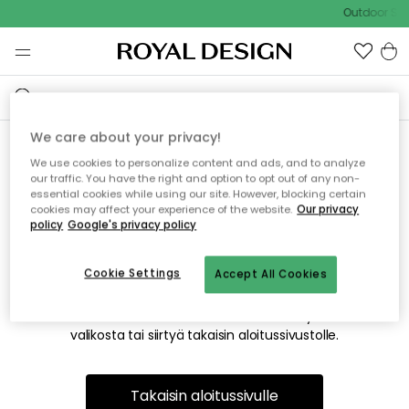
Outdoor Sal
We care about your privacy!
We use cookies to personalize content and ads, and to analyze
Emme valitettavasti löydä
our traffic. You have the right and option to opt out of any non-
essential cookies while using our site. However, blocking certain
etsimääsi sivua
cookies may affect your experience of the website.
Our privacy
policy
Google's privacy policy
Cookie Settings
Accept All Cookies
Tämä voi johtua siitä, että sivua ei enää ole tai siitä, että se
on siirretty muualle. Pahoittelemme tästä mahdollisesti
aiheutunutta häiriötä. Voit kokeilla uudelleen yllä olevasta
valikosta tai siirtyä takaisin aloitussivustolle.
Takaisin aloitussivulle