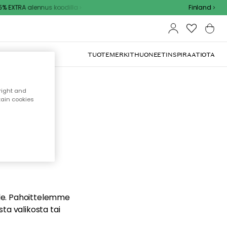
% EXTRA alennus koodilla
Finland
TUOTEMERKIT
HUONEET
INSPIRAATIOTA
right and
tain cookies
dä
ualle. Pahoittelemme
sta valikosta tai