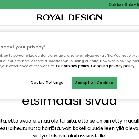
Outdoor Sale - 15
TAUS
SISUSTUS
TEKSTIILIT & MATOT
KEITTIÖ
SÄILYTYS
ULKOKALUSTEET
about your privacy!
ies to personalize content and ads, and to analyze our traffic. You have the 
pt out of any non-essential cookies while using our site. However, blocking cer
your experience of the website.
Our privacy policy
Google's privacy policy
mme valitettavasti löy
Cookie Settings
Accept All Cookies
etsimääsi sivua
tä, että sivua ei enää ole tai siitä, että se on siirretty mu
sti aiheutunutta häiriötä. Voit kokeilla uudelleen yllä oleva
siirtyä takaisin aloitussivustolle.