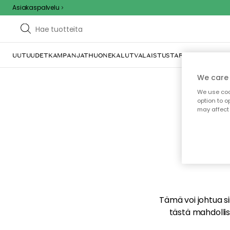
Asiakaspalvelu
UUTUUDET
KAMPANJAT
HUONEKALUT
VALAISTUS
TARJOILU JA KAT
We care 
We use cook
option to o
may affect 
E
Tämä voi johtua sii
tästä mahdollise