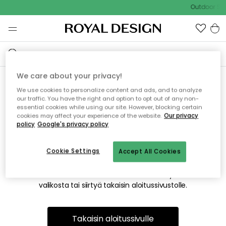
Outdoor Sal
We care about your privacy!
We use cookies to personalize content and ads, and to analyze
Emme valitettavasti löydä
our traffic. You have the right and option to opt out of any non-
essential cookies while using our site. However, blocking certain
etsimääsi sivua
cookies may affect your experience of the website.
Our privacy
policy
Google's privacy policy
Cookie Settings
Accept All Cookies
Tämä voi johtua siitä, että sivua ei enää ole tai siitä, että se
on siirretty muualle. Pahoittelemme tästä mahdollisesti
aiheutunutta häiriötä. Voit kokeilla uudelleen yllä olevasta
valikosta tai siirtyä takaisin aloitussivustolle.
Takaisin aloitussivulle