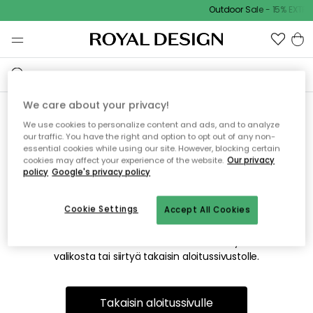
Outdoor Sale - 15% EXTRA
We care about your privacy!
We use cookies to personalize content and ads, and to analyze
Emme valitettavasti löydä
our traffic. You have the right and option to opt out of any non-
essential cookies while using our site. However, blocking certain
etsimääsi sivua
cookies may affect your experience of the website.
Our privacy
policy
Google's privacy policy
Cookie Settings
Accept All Cookies
Tämä voi johtua siitä, että sivua ei enää ole tai siitä, että se
on siirretty muualle. Pahoittelemme tästä mahdollisesti
aiheutunutta häiriötä. Voit kokeilla uudelleen yllä olevasta
valikosta tai siirtyä takaisin aloitussivustolle.
Takaisin aloitussivulle