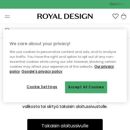
Outdoor Sal
We care about your privacy!
We use cookies to personalize content and ads, and to analyze
Emme valitettavasti löydä
our traffic. You have the right and option to opt out of any non-
essential cookies while using our site. However, blocking certain
etsimääsi sivua
cookies may affect your experience of the website.
Our privacy
policy
Google's privacy policy
Cookie Settings
Accept All Cookies
Tämä voi johtua siitä, että sivua ei enää ole tai siitä, että se
on siirretty muualle. Pahoittelemme tästä mahdollisesti
aiheutunutta häiriötä. Voit kokeilla uudelleen yllä olevasta
valikosta tai siirtyä takaisin aloitussivustolle.
Takaisin aloitussivulle