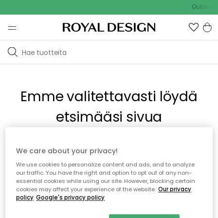
Outdoor S
Emme valitettavasti löydä
etsimääsi sivua
Tämä voi johtua siitä, että sivua ei enää ole tai siitä, että se
We care about your privacy!
on siirretty muualle. Pahoittelemme tästä mahdollisesti
We use cookies to personalize content and ads, and to analyze
aiheutunutta häiriötä. Voit kokeilla uudelleen yllä olevasta
our traffic. You have the right and option to opt out of any non-
valikosta tai siirtyä takaisin aloitussivustolle.
essential cookies while using our site. However, blocking certain
cookies may affect your experience of the website.
Our privacy
policy
Google's privacy policy
Takaisin aloitussivulle