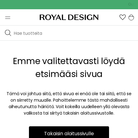
Outdo
Emme valitettavasti löydä
etsimääsi sivua
Tämä voi johtua siitä, että sivua ei enää ole tai siitä, että se
on siirretty muualle. Pahoittelemme tästä mahdollisesti
aiheutunutta häiriötä. Voit kokeilla uudelleen yllä olevasta
valikosta tai siirtyä takaisin aloitussivustolle.
Takaisin aloitussivulle