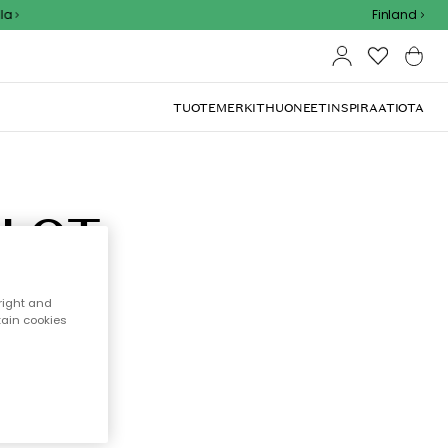
Finland
TUOTEMERKIT
HUONEET
INSPIRAATIOTA
LLOT
ista
hinnan
right and
tain cookies