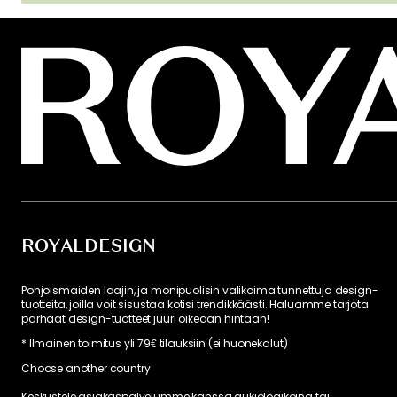
ROYALDESIGN
Pohjoismaiden laajin, ja monipuolisin valikoima tunnettuja design-
tuotteita, joilla voit sisustaa kotisi trendikkäästi. Haluamme tarjota
parhaat design-tuotteet juuri oikeaan hintaan!
* Ilmainen toimitus yli 79€ tilauksiin (ei huonekalut)
Choose another country
Keskustele asiakaspalvelumme kanssa aukioloaikoina tai