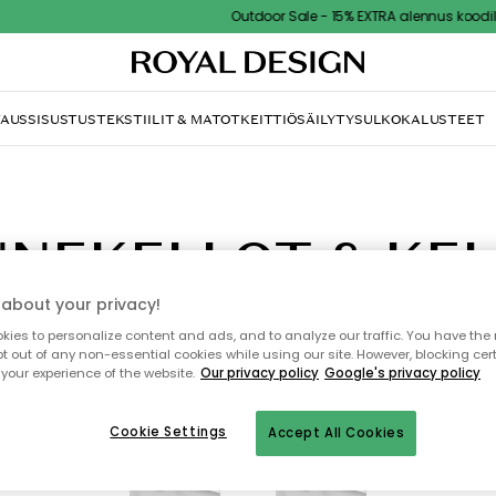
Outdoor Sale - 15% EXTRA alennus koodilla
TAUS
SISUSTUS
TEKSTIILIT & MATOT
KEITTIÖ
SÄILYTYS
ULKOKALUSTEET
NEKELLOT & KE
about your privacy!
mme valinneet valikoimaamme suuren määrän tyylikkäitä design kelloja, jo
sti löydät juuri täydellisen! Voit rajata hakutuloksia materiaalin, värin tai 
ies to personalize content and ads, and to analyze our traffic. You have the 
mukaan löytääksesi etsimäsi kellon.
pt out of any non-essential cookies while using our site. However, blocking cer
your experience of the website.
Our privacy policy
Google's privacy policy
Cookie Settings
Accept All Cookies