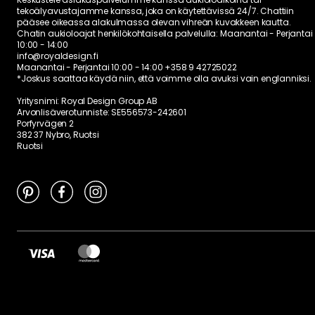
tekoälyavustajamme kanssa, joka on käytettävissä 24/7. Chattiin
pääsee oikeassa alakulmassa olevan vihreän kuvakkeen kautta.
Chatin aukioloajat henkilökohtaisella palvelulla:
Maanantai - Perjantai
10:00 - 14:00
info@royaldesign.fi
Maanantai - Perjantai 10:00 - 14:00
+358 9 42725022
*Joskus saattaa käydä niin, että voimme olla avuksi vain englanniksi.
Yritysnimi: Royal Design Group AB
Arvonlisäverotunniste: SE556573-242601
Porfyrvägen 2
382 37 Nybro, Ruotsi
Ruotsi