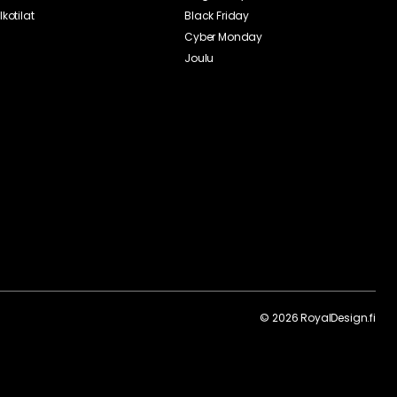
lkotilat
Black Friday
Cyber Monday
Joulu
©
2026
RoyalDesign.fi