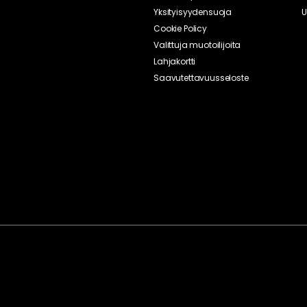
Yksityisyydensuoja
U
Cookie Policy
Valittuja muotoilijoita
Lahjakortti
Saavutettavuusseloste