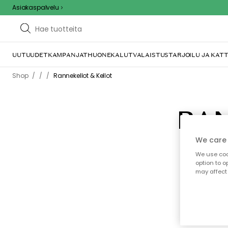
Asiakaspalvelu
UUTUUDET
KAMPANJAT
HUONEKALUT
VALAISTUS
TARJOILU JA KAT
/
/
Shop
/
Rannekellot & Kellot
RAN
We care 
Ole
varma
We use cook
option to o
may affect 