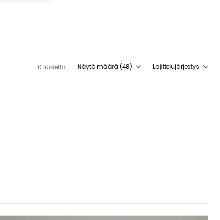
Näytä määrä (48)
Lajittelujärjestys
0 tuotetta