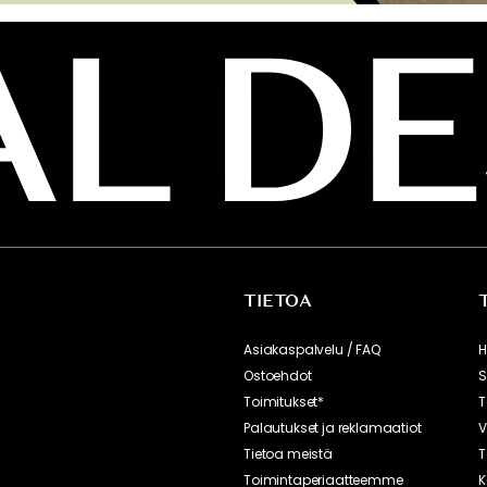
TIETOA
Asiakaspalvelu / FAQ
H
Ostoehdot
S
Toimitukset*
T
Palautukset ja reklamaatiot
V
Tietoa meistä
T
Toimintaperiaatteemme
K