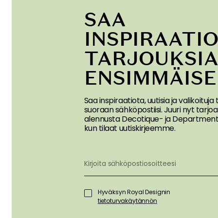
SAA
INSPIRAATIO
TARJOUKSI
ENSIMMÄIS
Saa inspiraatiota, uutisia ja valikoituja
suoraan sähköpostiisi. Juuri nyt tar
alennusta Decotique- ja Department-
kun tilaat uutiskirjeemme.
Hyväksyn Royal Designin
tietoturvakäytännön