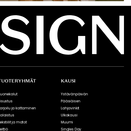
TUOTERYHMÄT
KAUSI
uonekalut
Ystävänpäivän
isustus
Pääsiäisen
arjoilu ja kattaminen
Lahjavinkit
alaistus
Ulkokausi
ekstiilit ja matot
Muumi
eittiö
Singles Day