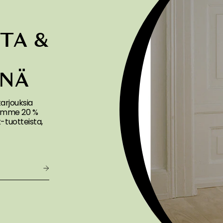
TA &
A
ENÄ
 tarjouksia
joamme 20 %
tuotteista,