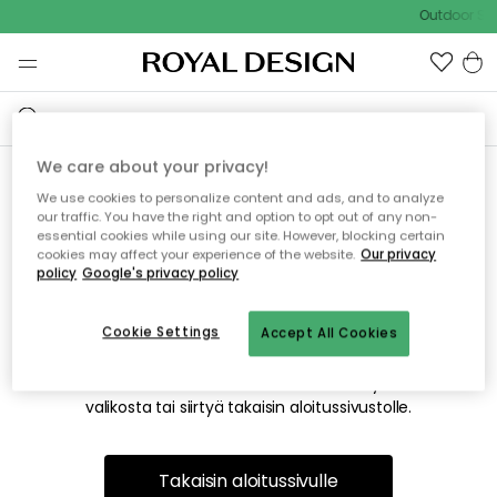
Outdoor Sal
We care about your privacy!
We use cookies to personalize content and ads, and to analyze
Emme valitettavasti löydä
our traffic. You have the right and option to opt out of any non-
essential cookies while using our site. However, blocking certain
etsimääsi sivua
cookies may affect your experience of the website.
Our privacy
policy
Google's privacy policy
Cookie Settings
Accept All Cookies
Tämä voi johtua siitä, että sivua ei enää ole tai siitä, että se
on siirretty muualle. Pahoittelemme tästä mahdollisesti
aiheutunutta häiriötä. Voit kokeilla uudelleen yllä olevasta
valikosta tai siirtyä takaisin aloitussivustolle.
Takaisin aloitussivulle