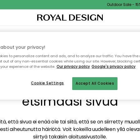
Outdoor Sale - 15% 
TAUS
SISUSTUS
TEKSTIILIT & MATOT
KEITTIÖ
SÄILYTYS
ULKOKALUSTEET
about your privacy!
ies to personalize content and ads, and to analyze our traffic. You have the 
pt out of any non-essential cookies while using our site. However, blocking cer
your experience of the website.
Our privacy policy
Google's privacy policy
mme valitettavasti löy
Cookie Settings
Accept All Cookies
etsimääsi sivua
tä, että sivua ei enää ole tai siitä, että se on siirretty mu
sti aiheutunutta häiriötä. Voit kokeilla uudelleen yllä oleva
siirtyä takaisin aloitussivustolle.