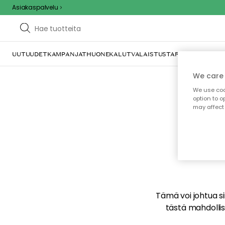
Asiakaspalvelu
UUTUUDET
KAMPANJAT
HUONEKALUT
VALAISTUS
TARJOILU JA KAT
We care 
We use cook
option to o
may affect 
E
Tämä voi johtua sii
tästä mahdollise