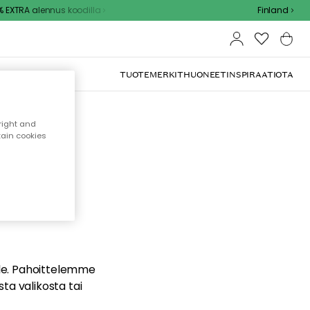
EXTRA alennus koodilla
Finland
TUOTEMERKIT
HUONEET
INSPIRAATIOTA
right and
tain cookies
dä
ualle. Pahoittelemme
sta valikosta tai