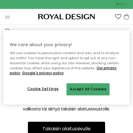
Outdoor S
We care about your privacy!
We use cookies to personalize content and ads, and to analyze
Emme valitettavasti löydä
our traffic. You have the right and option to opt out of any non-
essential cookies while using our site. However, blocking certain
etsimääsi sivua
cookies may affect your experience of the website.
Our privacy
policy
Google's privacy policy
Cookie Settings
Accept All Cookies
Tämä voi johtua siitä, että sivua ei enää ole tai siitä, että se
on siirretty muualle. Pahoittelemme tästä mahdollisesti
aiheutunutta häiriötä. Voit kokeilla uudelleen yllä olevasta
valikosta tai siirtyä takaisin aloitussivustolle.
Takaisin aloitussivulle