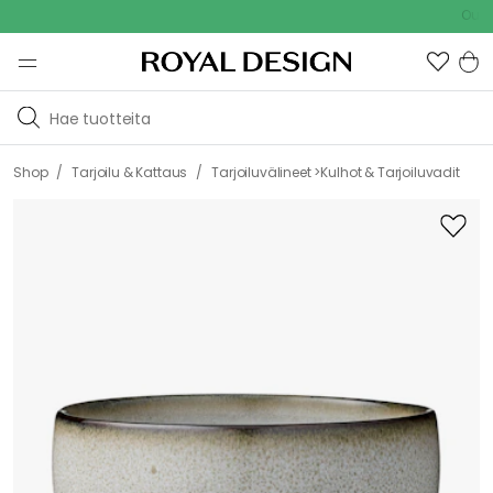
Outdoor 
/
/
Shop
Tarjoilu & Kattaus
Tarjoiluvälineet >Kulhot & Tarjoiluvadit