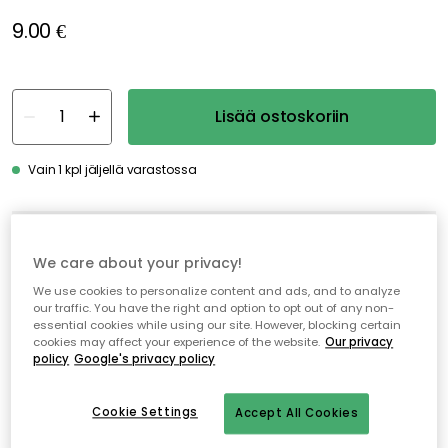
9.00 €
Lisää ostoskoriin
Vain 1 kpl jäljellä varastossa
Ilmainen toimitus yli 79 €*
We care about your privacy!
Nopeat ja joustavat toimitukset
We use cookies to personalize content and ads, and to analyze
Avoin palautusoikeus 30 päivän ajan
our traffic. You have the right and option to opt out of any non-
essential cookies while using our site. However, blocking certain
cookies may affect your experience of the website.
Our privacy
policy
Google's privacy policy
Cookie Settings
Accept All Cookies