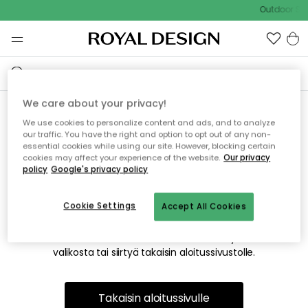
Outdoor Sal
We care about your privacy!
We use cookies to personalize content and ads, and to analyze
Emme valitettavasti löydä
our traffic. You have the right and option to opt out of any non-
essential cookies while using our site. However, blocking certain
etsimääsi sivua
cookies may affect your experience of the website.
Our privacy
policy
Google's privacy policy
Cookie Settings
Accept All Cookies
Tämä voi johtua siitä, että sivua ei enää ole tai siitä, että se
on siirretty muualle. Pahoittelemme tästä mahdollisesti
aiheutunutta häiriötä. Voit kokeilla uudelleen yllä olevasta
valikosta tai siirtyä takaisin aloitussivustolle.
Takaisin aloitussivulle