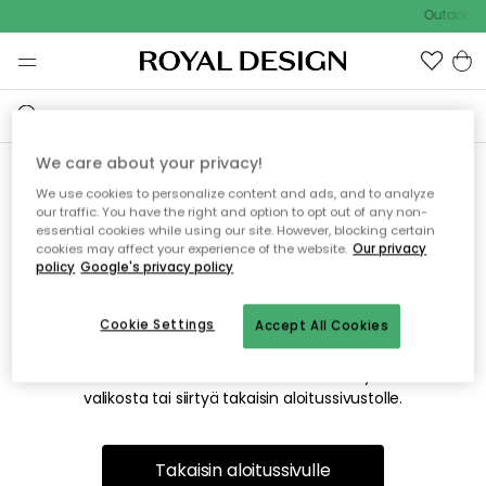
Outdoor S
We care about your privacy!
We use cookies to personalize content and ads, and to analyze
Emme valitettavasti löydä
our traffic. You have the right and option to opt out of any non-
essential cookies while using our site. However, blocking certain
etsimääsi sivua
cookies may affect your experience of the website.
Our privacy
policy
Google's privacy policy
Cookie Settings
Accept All Cookies
Tämä voi johtua siitä, että sivua ei enää ole tai siitä, että se
on siirretty muualle. Pahoittelemme tästä mahdollisesti
aiheutunutta häiriötä. Voit kokeilla uudelleen yllä olevasta
valikosta tai siirtyä takaisin aloitussivustolle.
Takaisin aloitussivulle