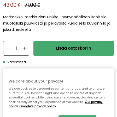
43.00 €
71.00 €
Marimekko-merkin Pieni Unikko -tyynynpäällinen ikonisella
muotoilulla puuvillasta ja pellavasta kukkaisella kuvioinnilla ja
jakardineuleella.
Lisää ostoskoriin
Varastossa
Ilmainen toimitus yli 79 €*
We care about your privacy!
Nopeat ja joustavat toimitukset
We use cookies to personalize content and ads, and to analyze
our traffic. You have the right and option to opt out of any non-
Avoin palautusoikeus 30 päivän ajan
essential cookies while using our site. However, blocking certain
cookies may affect your experience of the website.
Our privacy
policy
Google's privacy policy