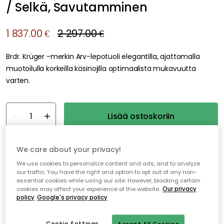
/ Selkä, Savutamminen
1 837.00 €
2 297.00 €
Brdr. Krüger -merkin Arv-lepotuoli elegantilla, ajattomalla
muotoilulla korkeilla käsinojilla optimaalista mukavuutta
varten.
Lisää ostoskoriin
Vain 1 kpl jäljellä varastossa
We care about your privacy!
We use cookies to personalize content and ads, and to analyze
our traffic. You have the right and option to opt out of any non-
Ilmainen toimitus yli 79 €*
essential cookies while using our site. However, blocking certain
cookies may affect your experience of the website.
Our privacy
Nopeat ja joustavat toimitukset
policy
Google's privacy policy
Avoin palautusoikeus 30 päivän ajan