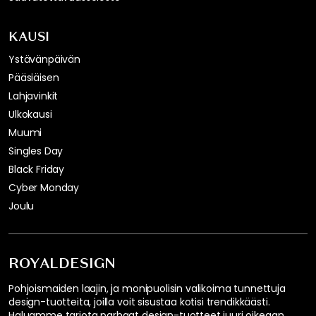
KAUSI
Ystävänpäivän
Pääsiäisen
Lahjavinkit
Ulkokausi
Muumi
Singles Day
Black Friday
Cyber Monday
Joulu
ROYALDESIGN
Pohjoismaiden laajin, ja monipuolisin valikoima tunnettuja
design-tuotteita, joilla voit sisustaa kotisi trendikkäästi.
Haluamme tarjota parhaat design-tuotteet juuri oikeaan