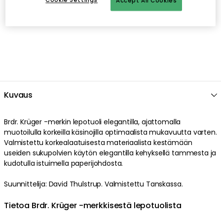
Cookie Settings
Accept All Cookies
Kuvaus
Brdr. Krüger -merkin lepotuoli elegantilla, ajattomalla
muotoilulla korkeilla käsinojilla optimaalista mukavuutta varten.
Valmistettu korkealaatuisesta materiaalista kestämään
useiden sukupolvien käytön elegantilla kehyksellä tammesta ja
kudotulla istuimella paperijohdosta.
Suunnittelija: David Thulstrup. Valmistettu Tanskassa.
Tietoa Brdr. Krüger -merkkisestä lepotuolista