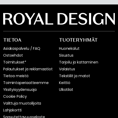
TIETOA
TUOTERYHMÄT
Asiakaspalvelu / FAQ
Huonekalut
Ostoehdot
Sisustus
Toimitukset*
Tarjoilu ja kattaminen
Palautukset ja reklamaatiot
Valaistus
Tietoa meistä
Tekstiilit ja matot
Toimintaperiaatteemme
Keittiö
Yksityisyydensuoja
Ulkotilat
Cookie Policy
Valittuja muotoilijoita
Lahjakortti
Saavutettavuusseloste