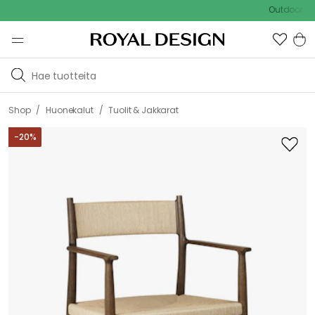
Outdoor Sale - 
/
/
Shop
Huonekalut
Tuolit & Jakkarat
-
20
%