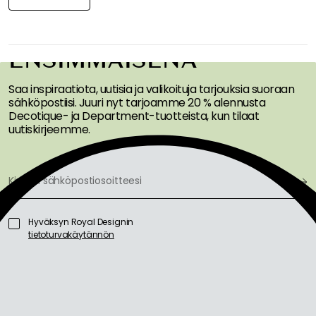
SAA INSPIRAATIOTA &
TARJOUKSIA
ENSIMMÄISENÄ
Saa inspiraatiota, uutisia ja valikoituja tarjouksia suoraan
sähköpostiisi. Juuri nyt tarjoamme 20 % alennusta
Decotique- ja Department-tuotteista, kun tilaat
uutiskirjeemme.
Hyväksyn Royal Designin
tietoturvakäytännön