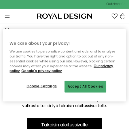
Outdoor Sale
We care about your privacy!
We use cookies to personalize content and ads, and to analyze
Emme valitettavasti löydä
our traffic. You have the right and option to opt out of any non-
essential cookies while using our site. However, blocking certain
etsimääsi sivua
cookies may affect your experience of the website.
Our privacy
policy
Google's privacy policy
Cookie Settings
Accept All Cookies
Tämä voi johtua siitä, että sivua ei enää ole tai siitä, että se
on siirretty muualle. Pahoittelemme tästä mahdollisesti
aiheutunutta häiriötä. Voit kokeilla uudelleen yllä olevasta
valikosta tai siirtyä takaisin aloitussivustolle.
Takaisin aloitussivulle