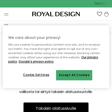
Outdoor Sal
We care about your privacy!
We use cookies to personalize content and ads, and to analyze
Emme valitettavasti löydä
our traffic. You have the right and option to opt out of any non-
essential cookies while using our site. However, blocking certain
etsimääsi sivua
cookies may affect your experience of the website.
Our privacy
policy
Google's privacy policy
Cookie Settings
Accept All Cookies
Tämä voi johtua siitä, että sivua ei enää ole tai siitä, että se
on siirretty muualle. Pahoittelemme tästä mahdollisesti
aiheutunutta häiriötä. Voit kokeilla uudelleen yllä olevasta
valikosta tai siirtyä takaisin aloitussivustolle.
Takaisin aloitussivulle